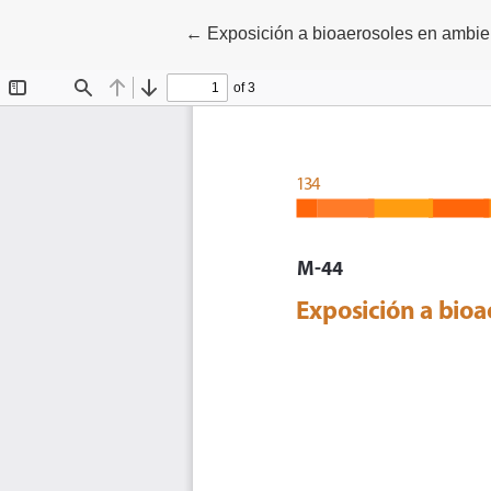
Volver a los detalles del artículo
←
Exposición a bioaerosoles en ambiente