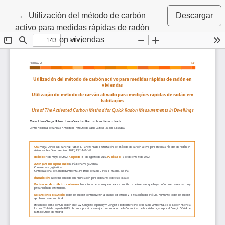
Volver a los detalles del artículo
←
Utilización del método de carbón
Descargar
activo para medidas rápidas de radón
en viviendas