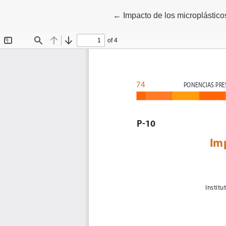
Volver a los detalles del artí
←
Impacto de los microplástic