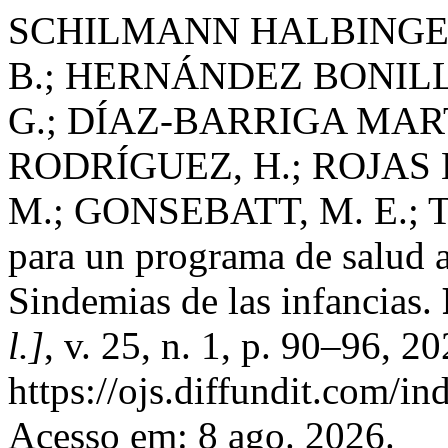
SCHILMANN HALBINGER
B.; HERNÁNDEZ BONILL
G.; DÍAZ-BARRIGA MART
RODRÍGUEZ, H.; ROJAS 
M.; GONSEBATT, M. E.; 
para un programa de salud a
Sindemias de las infancias.
l.]
, v. 25, n. 1, p. 90–96, 2
https://ojs.diffundit.com/in
Acesso em: 8 ago. 2026.