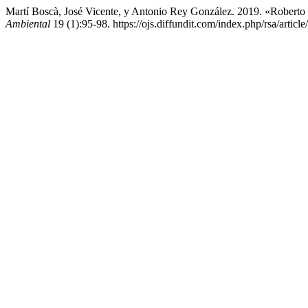
Martí Boscà, José Vicente, y Antonio Rey González. 2019. «Roberto R
Ambiental
19 (1):95-98. https://ojs.diffundit.com/index.php/rsa/articl