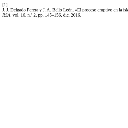
[1]
J. J. Delgado Perera y J. A. Bello León, «El proceso eruptivo en la i
RSA
, vol. 16, n.º 2, pp. 145–156, dic. 2016.