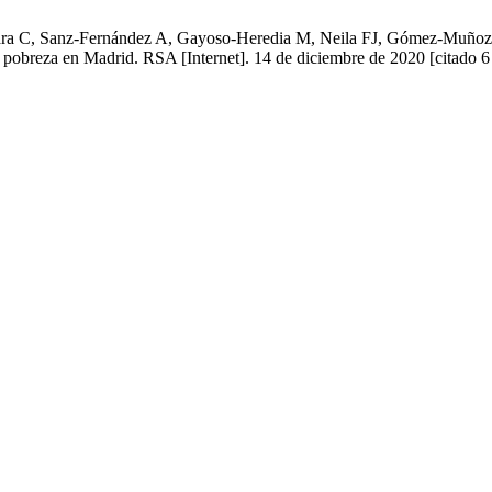
 C, Sanz-Fernández A, Gayoso-Heredia M, Neila FJ, Gómez-Muñoz G, V
e la pobreza en Madrid. RSA [Internet]. 14 de diciembre de 2020 [citado 