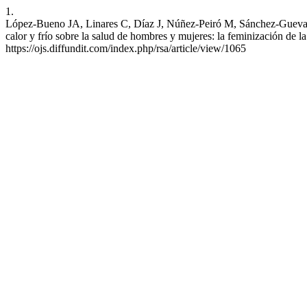
1.
López-Bueno JA, Linares C, Díaz J, Núñez-Peiró M, Sánchez-Guevara
calor y frío sobre la salud de hombres y mujeres: la feminización d
https://ojs.diffundit.com/index.php/rsa/article/view/1065