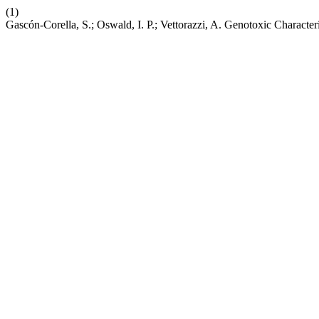
(1)
Gascón-Corella, S.; Oswald, I. P.; Vettorazzi, A. Genotoxic Characte