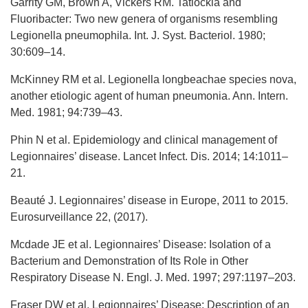
Garrity GM, Brown A, Vickers RM. Tatlockia and
Fluoribacter: Two new genera of organisms resembling
Legionella pneumophila. Int. J. Syst. Bacteriol. 1980;
30:609–14.
McKinney RM et al. Legionella longbeachae species nova,
another etiologic agent of human pneumonia. Ann. Intern.
Med. 1981; 94:739–43.
Phin N et al. Epidemiology and clinical management of
Legionnaires’ disease. Lancet Infect. Dis. 2014; 14:1011–
21.
Beauté J. Legionnaires’ disease in Europe, 2011 to 2015.
Eurosurveillance 22, (2017).
Mcdade JE et al. Legionnaires’ Disease: Isolation of a
Bacterium and Demonstration of Its Role in Other
Respiratory Disease N. Engl. J. Med. 1997; 297:1197–203.
Fraser DW et al. Legionnaires’ Disease: Description of an