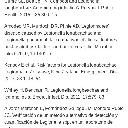
Currie SL, Beattie TK. Compost and Legionella
longbeachae: An emerging infection? Perspect. Public
Health. 2015; 135:309–15.
Amodeo MR, Murdoch DR, Pithie AD. Legionnaires’
disease caused by Legionella longbeachae and
Legionella pneumophila: comparison of clinical features,
host-related risk factors, and outcomes. Clin. Microbiol.
Infect. 2010; 16:1405–7.
Kenagy E et al. Risk factors for Legionella longbeachae
Legionnaires’ disease, New Zealand. Emerg. Infect. Dis.
2017; 23:1148–54.
Whiley H, Bentham R. Legionella longbeachae and
legionellosis. Emerg. Infect. Dis. 2011; 17:579–83.
Álvarez Merchán E, Fernández Gallego JM, Montero Rubio
JC. Verificación de un método alternativo de detección y
cuantificación de Legionella spp. en un laboratorio de