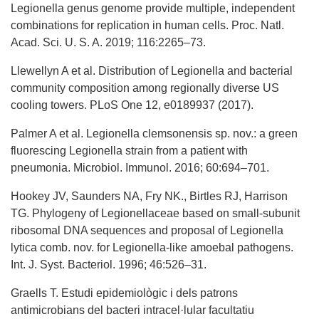
Legionella genus genome provide multiple, independent
combinations for replication in human cells. Proc. Natl.
Acad. Sci. U. S. A. 2019; 116:2265–73.
Llewellyn A et al. Distribution of Legionella and bacterial
community composition among regionally diverse US
cooling towers. PLoS One 12, e0189937 (2017).
Palmer A et al. Legionella clemsonensis sp. nov.: a green
fluorescing Legionella strain from a patient with
pneumonia. Microbiol. Immunol. 2016; 60:694–701.
Hookey JV, Saunders NA, Fry NK., Birtles RJ, Harrison
TG. Phylogeny of Legionellaceae based on small-subunit
ribosomal DNA sequences and proposal of Legionella
lytica comb. nov. for Legionella-like amoebal pathogens.
Int. J. Syst. Bacteriol. 1996; 46:526–31.
Graells T. Estudi epidemiològic i dels patrons
antimicrobians del bacteri intracel·lular facultatiu