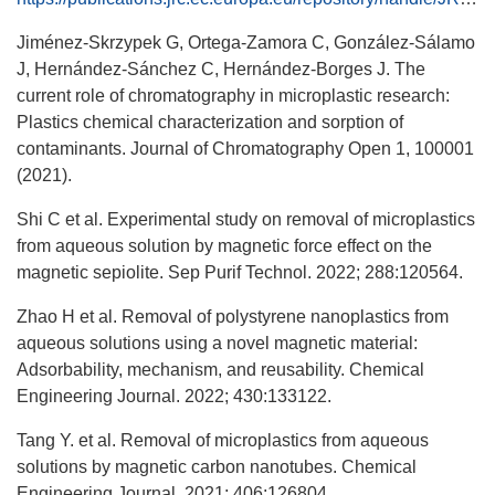
Jiménez-Skrzypek G, Ortega-Zamora C, González-Sálamo
J, Hernández-Sánchez C, Hernández-Borges J. The
current role of chromatography in microplastic research:
Plastics chemical characterization and sorption of
contaminants. Journal of Chromatography Open 1, 100001
(2021).
Shi C et al. Experimental study on removal of microplastics
from aqueous solution by magnetic force effect on the
magnetic sepiolite. Sep Purif Technol. 2022; 288:120564.
Zhao H et al. Removal of polystyrene nanoplastics from
aqueous solutions using a novel magnetic material:
Adsorbability, mechanism, and reusability. Chemical
Engineering Journal. 2022; 430:133122.
Tang Y. et al. Removal of microplastics from aqueous
solutions by magnetic carbon nanotubes. Chemical
Engineering Journal. 2021; 406:126804.