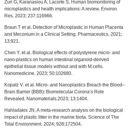
Zuri G, Karanasiou A, Lacorte S. Human biomonitoring of
microplastics and health implications: A review. Environ
Res. 2023; 237:116966.
Braun T et al. Detection of Microplastic in Human Placenta
and Meconium in a Clinical Setting. Pharmaceutics. 2021;
13:921.
Chen Y. et al. Biological effects of polystyrene micro- and
nano-plastics on human intestinal organoid-derived
epithelial tissue models without and with M cells.
Nanomedicine. 2023; 50:102680.
Kopatz V. et al. Micro- and Nanoplastics Breach the Blood–
Brain Barrier (BBB): Biomolecular Corona’s Role
Revealed. Nanomaterials.2023; 13:1404.
Hahladakis JN. A meta-research analysis on the biological
impact of plastic litter in the marine biota. Science of The
Total Environment. 2024; 928:172504.