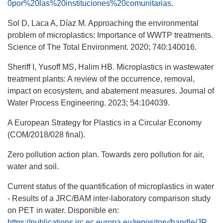
0por%20las%20instituciones%20comunitarias
.
Sol D, Laca A, Díaz M. Approaching the environmental
problem of microplastics: Importance of WWTP treatments.
Science of The Total Environment. 2020; 740:140016.
Sheriff I, Yusoff MS, Halim HB. Microplastics in wastewater
treatment plants: A review of the occurrence, removal,
impact on ecosystem, and abatement measures. Journal of
Water Process Engineering. 2023; 54:104039.
A European Strategy for Plastics in a Circular Economy
(COM/2018/028 final).
Zero pollution action plan. Towards zero pollution for air,
water and soil.
Current status of the quantification of microplastics in water
- Results of a JRC/BAM inter-laboratory comparison study
on PET in water. Disponible en:
https://publications.jrc.ec.europa.eu/repository/handle/JRC125383