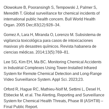
Olowokure B, Pooransingh S, Tempowski J, Palmer S,
Meredith T. Global surveillance for chemical incidents of
international public health concern. Bull World Health
Organ. 2005 Dec;83(12):928–34.
Gomez A, Lara H, Miranda O, Lorenzo M. Subsistema de
vigilancia toxicológica para casos de intoxicaciones
masivas y/o desastres químicos. Revista habanera de
ciencias médicas. 2014;13(5):769–81.
Lee SG, Kim EH, Ma BC. Monitoring Chemical Accidents
in Industrial Complexes Using Tower-Installed Infrared
System for Remote Chemical Detection and Long-Range
Video Surveillance System. Appl Sci. 2023;23.
Orford R, Hague RC, Mathieu‐Nolf M, Settimi L, Desel H,
Ebbecke M, et al. The Alerting, Reporting and Surveillance
System for Chemical Health Threats, Phase III (ASHTIII) –
Final Public Report.