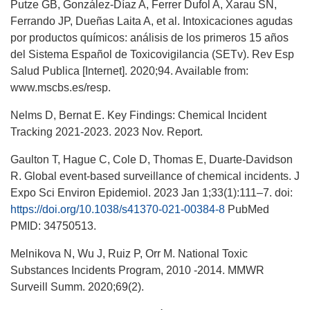
Putze GB, González-Díaz A, Ferrer Dufol A, Xarau SN,
Ferrando JP, Dueñas Laita A, et al. Intoxicaciones agudas
por productos químicos: análisis de los primeros 15 años
del Sistema Español de Toxicovigilancia (SETv). Rev Esp
Salud Publica [Internet]. 2020;94. Available from:
www.mscbs.es/resp.
Nelms D, Bernat E. Key Findings: Chemical Incident
Tracking 2021-2023. 2023 Nov. Report.
Gaulton T, Hague C, Cole D, Thomas E, Duarte-Davidson
R. Global event-based surveillance of chemical incidents. J
Expo Sci Environ Epidemiol. 2023 Jan 1;33(1):111–7. doi:
https://doi.org/10.1038/s41370-021-00384-8
PubMed
PMID: 34750513.
Melnikova N, Wu J, Ruiz P, Orr M. National Toxic
Substances Incidents Program, 2010 -2014. MMWR
Surveill Summ. 2020;69(2).