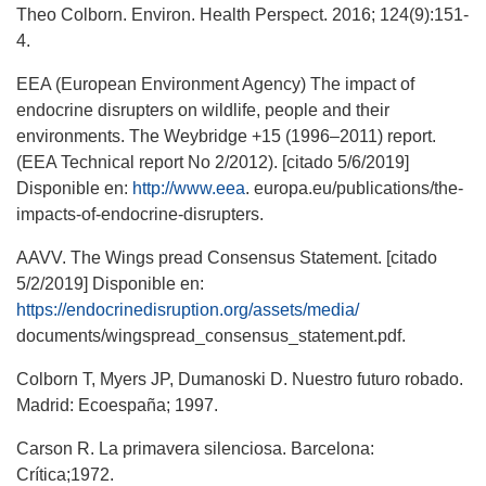
Theo Colborn. Environ. Health Perspect. 2016; 124(9):151-
4.
EEA (European Environment Agency) The impact of
endocrine disrupters on wildlife, people and their
environments. The Weybridge +15 (1996–2011) report.
(EEA Technical report No 2/2012). [citado 5/6/2019]
Disponible en:
http://www.eea
. europa.eu/publications/the-
impacts-of-endocrine-disrupters.
AAVV. The Wings pread Consensus Statement. [citado
5/2/2019] Disponible en:
https://endocrinedisruption.org/assets/media/
documents/wingspread_consensus_statement.pdf.
Colborn T, Myers JP, Dumanoski D. Nuestro futuro robado.
Madrid: Ecoespaña; 1997.
Carson R. La primavera silenciosa. Barcelona:
Crítica;1972.