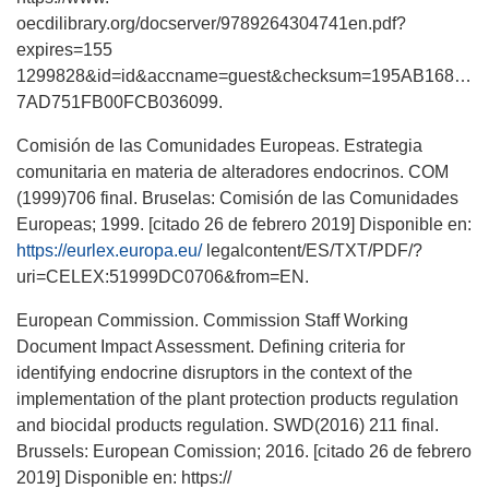
oecdilibrary.org/docserver/9789264304741en.pdf?
expires=155
1299828&id=id&accname=guest&checksum=195AB1686B4
7AD751FB00FCB036099.
Comisión de las Comunidades Europeas. Estrategia
comunitaria en materia de alteradores endocrinos. COM
(1999)706 final. Bruselas: Comisión de las Comunidades
Europeas; 1999. [citado 26 de febrero 2019] Disponible en:
https://eurlex.europa.eu/
legalcontent/ES/TXT/PDF/?
uri=CELEX:51999DC0706&from=EN.
European Commission. Commission Staff Working
Document Impact Assessment. Defining criteria for
identifying endocrine disruptors in the context of the
implementation of the plant protection products regulation
and biocidal products regulation. SWD(2016) 211 final.
Brussels: European Comission; 2016. [citado 26 de febrero
2019] Disponible en: https://