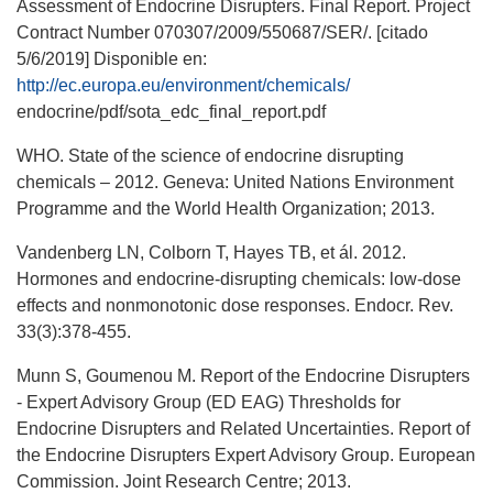
Assessment of Endocrine Disrupters. Final Report. Project
Contract Number 070307/2009/550687/SER/. [citado
5/6/2019] Disponible en:
http://ec.europa.eu/environment/chemicals/
endocrine/pdf/sota_edc_final_report.pdf
WHO. State of the science of endocrine disrupting
chemicals – 2012. Geneva: United Nations Environment
Programme and the World Health Organization; 2013.
Vandenberg LN, Colborn T, Hayes TB, et ál. 2012.
Hormones and endocrine-disrupting chemicals: low-dose
effects and nonmonotonic dose responses. Endocr. Rev.
33(3):378-455.
Munn S, Goumenou M. Report of the Endocrine Disrupters
- Expert Advisory Group (ED EAG) Thresholds for
Endocrine Disrupters and Related Uncertainties. Report of
the Endocrine Disrupters Expert Advisory Group. European
Commission. Joint Research Centre; 2013.