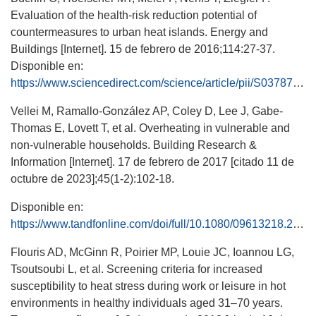
Evaluation of the health-risk reduction potential of
countermeasures to urban heat islands. Energy and
Buildings [Internet]. 15 de febrero de 2016;114:27-37.
Disponible en:
https://www.sciencedirect.com/science/article/pii/S0378778815300657
Vellei M, Ramallo-González AP, Coley D, Lee J, Gabe-
Thomas E, Lovett T, et al. Overheating in vulnerable and
non-vulnerable households. Building Research &
Information [Internet]. 17 de febrero de 2017 [citado 11 de
octubre de 2023];45(1-2):102-18.
Disponible en:
https://www.tandfonline.com/doi/full/10.1080/09613218.2016.1222190
Flouris AD, McGinn R, Poirier MP, Louie JC, Ioannou LG,
Tsoutsoubi L, et al. Screening criteria for increased
susceptibility to heat stress during work or leisure in hot
environments in healthy individuals aged 31–70 years.