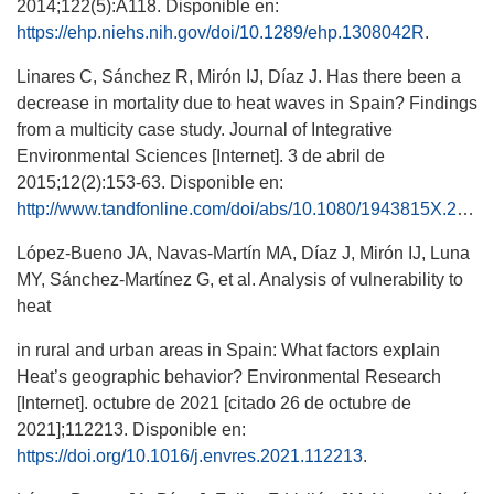
2014;122(5):A118. Disponible en:
https://ehp.niehs.nih.gov/doi/10.1289/ehp.1308042R
.
Linares C, Sánchez R, Mirón IJ, Díaz J. Has there been a
decrease in mortality due to heat waves in Spain? Findings
from a multicity case study. Journal of Integrative
Environmental Sciences [Internet]. 3 de abril de
2015;12(2):153-63. Disponible en:
http://www.tandfonline.com/doi/abs/10.1080/1943815X.2015.1062032
López-Bueno JA, Navas-Martín MA, Díaz J, Mirón IJ, Luna
MY, Sánchez-Martínez G, et al. Analysis of vulnerability to
heat
in rural and urban areas in Spain: What factors explain
Heat’s geographic behavior? Environmental Research
[Internet]. octubre de 2021 [citado 26 de octubre de
2021];112213. Disponible en:
https://doi.org/10.1016/j.envres.2021.112213
.