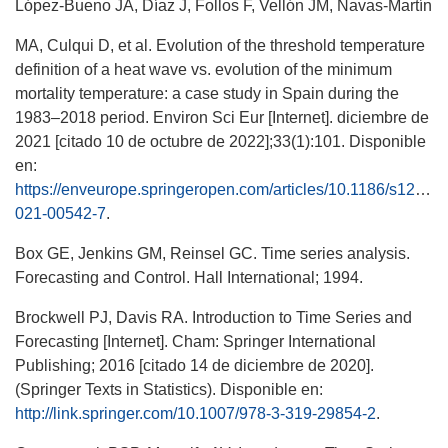
López-Bueno JA, Díaz J, Follos F, Vellón JM, Navas-Martín
MA, Culqui D, et al. Evolution of the threshold temperature
definition of a heat wave vs. evolution of the minimum
mortality temperature: a case study in Spain during the
1983–2018 period. Environ Sci Eur [Internet]. diciembre de
2021 [citado 10 de octubre de 2022];33(1):101. Disponible
en:
https://enveurope.springeropen.com/articles/10.1186/s12302-
021-00542-7
.
Box GE, Jenkins GM, Reinsel GC. Time series analysis.
Forecasting and Control. Hall International; 1994.
Brockwell PJ, Davis RA. Introduction to Time Series and
Forecasting [Internet]. Cham: Springer International
Publishing; 2016 [citado 14 de diciembre de 2020].
(Springer Texts in Statistics). Disponible en:
http://link.springer.com/10.1007/978-3-319-29854-2
.