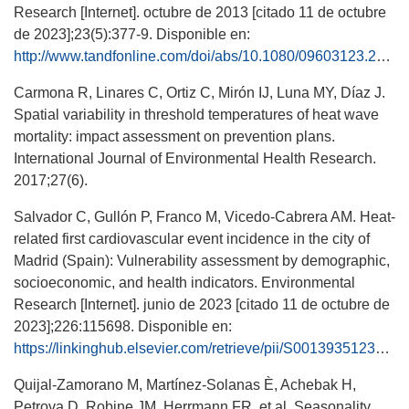
Research [Internet]. octubre de 2013 [citado 11 de octubre
de 2023];23(5):377-9. Disponible en:
http://www.tandfonline.com/doi/abs/10.1080/09603123.2012.733941
Carmona R, Linares C, Ortiz C, Mirón IJ, Luna MY, Díaz J.
Spatial variability in threshold temperatures of heat wave
mortality: impact assessment on prevention plans.
International Journal of Environmental Health Research.
2017;27(6).
Salvador C, Gullón P, Franco M, Vicedo-Cabrera AM. Heat-
related first cardiovascular event incidence in the city of
Madrid (Spain): Vulnerability assessment by demographic,
socioeconomic, and health indicators. Environmental
Research [Internet]. junio de 2023 [citado 11 de octubre de
2023];226:115698. Disponible en:
https://linkinghub.elsevier.com/retrieve/pii/S0013935123004905
Quijal-Zamorano M, Martínez-Solanas È, Achebak H,
Petrova D, Robine JM, Herrmann FR, et al. Seasonality