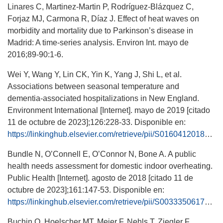
Linares C, Martinez-Martin P, Rodríguez-Blázquez C,
Forjaz MJ, Carmona R, Díaz J. Effect of heat waves on
morbidity and mortality due to Parkinson’s disease in
Madrid: A time-series analysis. Environ Int. mayo de
2016;89-90:1-6.
Wei Y, Wang Y, Lin CK, Yin K, Yang J, Shi L, et al.
Associations between seasonal temperature and
dementia-associated hospitalizations in New England.
Environment International [Internet]. mayo de 2019 [citado
11 de octubre de 2023];126:228-33. Disponible en:
https://linkinghub.elsevier.com/retrieve/pii/S0160412018318737
Bundle N, O’Connell E, O’Connor N, Bone A. A public
health needs assessment for domestic indoor overheating.
Public Health [Internet]. agosto de 2018 [citado 11 de
octubre de 2023];161:147-53. Disponible en:
https://linkinghub.elsevier.com/retrieve/pii/S0033350617304298
Buchin O, Hoelscher MT, Meier F, Nehls T, Ziegler F.