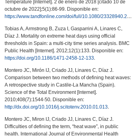
Temperature [Internet]. 2 de enero de 2018 [citado 10 de
octubre de 2022];5(1):86-99. Disponible en:
https://www.tandfonline.com/doi/full/10.1080/23328940.2017.1381800
Tobias A, Armstrong B, Zuza I, Gasparrini A, Linares C,
Díaz J. Mortality on extreme heat days using official
thresholds in Spain: a multi-city time series analysis. BMC
Public Health [Internet]. 2012;12(1):133. Disponible en:
https://doi.org/10.1186/1471-2458-12-133
.
Montero JC, Mirón IJ, Criado JJ, Linares C, Díaz J.
Comparison between two methods of defining heat waves:
A retrospective study in Castile-La Mancha (Spain).
Science of the Total Environment [Internet].
2010;408(7):1544-50. Disponible en:
http://dx.doi.org/10.1016/j.scitotenv.2010.01.013
.
Montero JC, Miron IJ, Criado JJ, Linares C, Díaz J.
Difficulties of defining the term, “heat wave”, in public
health. International Journal of Environmental Health