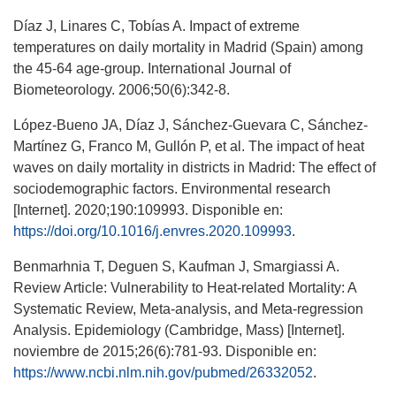
Díaz J, Linares C, Tobías A. Impact of extreme
temperatures on daily mortality in Madrid (Spain) among
the 45-64 age-group. International Journal of
Biometeorology. 2006;50(6):342-8.
López-Bueno JA, Díaz J, Sánchez-Guevara C, Sánchez-
Martínez G, Franco M, Gullón P, et al. The impact of heat
waves on daily mortality in districts in Madrid: The effect of
sociodemographic factors. Environmental research
[Internet]. 2020;190:109993. Disponible en:
https://doi.org/10.1016/j.envres.2020.109993
.
Benmarhnia T, Deguen S, Kaufman J, Smargiassi A.
Review Article: Vulnerability to Heat-related Mortality: A
Systematic Review, Meta-analysis, and Meta-regression
Analysis. Epidemiology (Cambridge, Mass) [Internet].
noviembre de 2015;26(6):781-93. Disponible en:
https://www.ncbi.nlm.nih.gov/pubmed/26332052
.