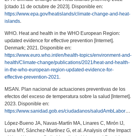
[citado 11 de octubre de 2023]. Disponible en:
https://www.epa.gov/heatislands/climate-change-and-heat-
islands
.
WHO. Heat and health in the WHO European Region:
updated evidence for effective prevention [Internet].
Denmark; 2021. Disponible en:
https://www.euro.who.int/en/health-topics/environment-and-
health/Climate-change/publications/2021/heat-and-health-
in-the-who-european-region-updated-evidence-for-
effective-prevention-2021
.
MSAN. Plan nacional de actuaciones preventivas de los
efectos del exceso de temperatura sobre la salud [Internet].
2023. Disponible en:
https://www.sanidad.gob.es/ciudadanos/saludAmbLaboral/planAltasTemp/2023/Plan_nacional_actuaciones_preventivas.htm
López-Bueno JA, Navas-Martín MA, Linares C, Mirón IJ,
Luna MY, Sánchez-Martínez G, et al. Analysis of the Impact