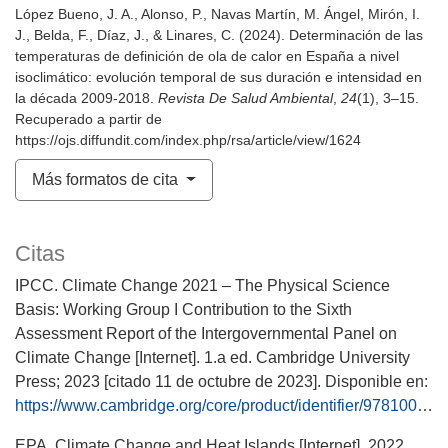
López Bueno, J. A., Alonso, P., Navas Martín, M. Ángel, Mirón, I.
J., Belda, F., Díaz, J., & Linares, C. (2024). Determinación de las
temperaturas de definición de ola de calor en España a nivel
isoclimático: evolución temporal de sus duración e intensidad en
la década 2009-2018.
Revista De Salud Ambiental
,
24
(1), 3–15.
Recuperado a partir de
https://ojs.diffundit.com/index.php/rsa/article/view/1624
Más formatos de cita
Citas
IPCC. Climate Change 2021 – The Physical Science
Basis: Working Group I Contribution to the Sixth
Assessment Report of the Intergovernmental Panel on
Climate Change [Internet]. 1.a ed. Cambridge University
Press; 2023 [citado 11 de octubre de 2023]. Disponible en:
https://www.cambridge.org/core/product/identifier/9781009157896/type/book
EPA. Climate Change and Heat Islands [Internet]. 2022