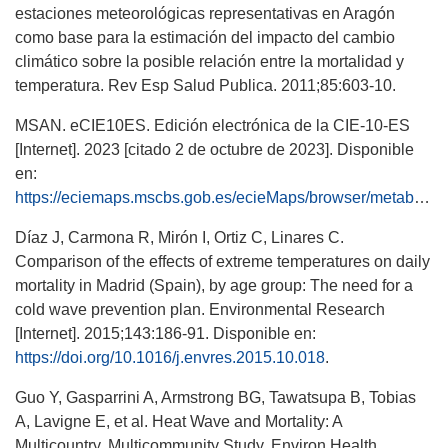
estaciones meteorológicas representativas en Aragón
como base para la estimación del impacto del cambio
climático sobre la posible relación entre la mortalidad y
temperatura. Rev Esp Salud Publica. 2011;85:603-10.
MSAN. eCIE10ES. Edición electrónica de la CIE-10-ES
[Internet]. 2023 [citado 2 de octubre de 2023]. Disponible
en:
https://eciemaps.mscbs.gob.es/ecieMaps/browser/metabuscador.html
Díaz J, Carmona R, Mirón I, Ortiz C, Linares C.
Comparison of the effects of extreme temperatures on daily
mortality in Madrid (Spain), by age group: The need for a
cold wave prevention plan. Environmental Research
[Internet]. 2015;143:186-91. Disponible en:
https://doi.org/10.1016/j.envres.2015.10.018
.
Guo Y, Gasparrini A, Armstrong BG, Tawatsupa B, Tobias
A, Lavigne E, et al. Heat Wave and Mortality: A
Multicountry, Multicommunity Study. Environ Health