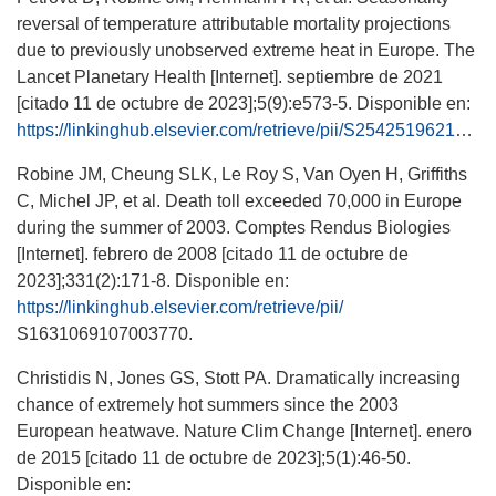
reversal of temperature attributable mortality projections
due to previously unobserved extreme heat in Europe. The
Lancet Planetary Health [Internet]. septiembre de 2021
[citado 11 de octubre de 2023];5(9):e573-5. Disponible en:
https://linkinghub.elsevier.com/retrieve/pii/S2542519621002114
Robine JM, Cheung SLK, Le Roy S, Van Oyen H, Griffiths
C, Michel JP, et al. Death toll exceeded 70,000 in Europe
during the summer of 2003. Comptes Rendus Biologies
[Internet]. febrero de 2008 [citado 11 de octubre de
2023];331(2):171-8. Disponible en:
https://linkinghub.elsevier.com/retrieve/pii/
S1631069107003770.
Christidis N, Jones GS, Stott PA. Dramatically increasing
chance of extremely hot summers since the 2003
European heatwave. Nature Clim Change [Internet]. enero
de 2015 [citado 11 de octubre de 2023];5(1):46-50.
Disponible en: