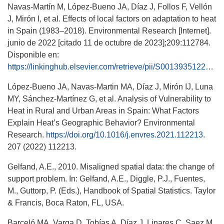
Navas-Martín M, López-Bueno JA, Díaz J, Follos F, Vellón
J, Mirón I, et al. Effects of local factors on adaptation to heat
in Spain (1983–2018). Environmental Research [Internet].
junio de 2022 [citado 11 de octubre de 2023];209:112784.
Disponible en:
https://linkinghub.elsevier.com/retrieve/pii/S0013935122001116
López-Bueno JA, Navas-Martin MA, Díaz J, Mirón IJ, Luna
MY, Sánchez-Martínez G, et al. Analysis of Vulnerability to
Heat in Rural and Urban Areas in Spain: What Factors
Explain Heat’s Geographic Behavior? Environmental
Research.
https://doi.org/10.1016/j.envres.2021.112213
.
207 (2022) 112213.
Gelfand, A.E., 2010. Misaligned spatial data: the change of
support problem. In: Gelfand, A.E., Diggle, P.J., Fuentes,
M., Guttorp, P. (Eds.), Handbook of Spatial Statistics. Taylor
& Francis, Boca Raton, FL, USA.
Barceló MA, Varga D, Tobías A, Díaz J, Linares C, Saez M.