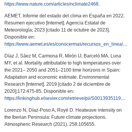
https://www.nature.com/articles/nclimate2468
.
AEMET. Informe del estado del clima en España en 2022.
Resumen ejecutivo [Internet]. Agencia Estatal de
Meteorología; 2023 [citado 11 de octubre de 2023].
Disponible en:
https://www.aemet.es/es/conocermas/recursos_en_linea/publicaciones_y_estudios/publicaciones/detalles/informe_estado_clima
Díaz J, Sáez M, Carmona R, Mirón IJ, Barceló MA, Luna
MY, et al. Mortality attributable to high temperatures over
the 2021– 2050 and 2051–2100 time horizons in Spain:
Adaptation and economic estimate. Environmental
Research [Internet]. 2019 [citado 2 de diciembre de
2020];172:475-85. Disponible en:
https://linkinghub.elsevier.com/retrieve/pii/S0013935119301215
Lorenzo N, Díaz-Poso A, Royé D. Heatwave intensity on
the Iberian Peninsula: Future climate projections.
Atmospheric Research (2021), 258:105655.