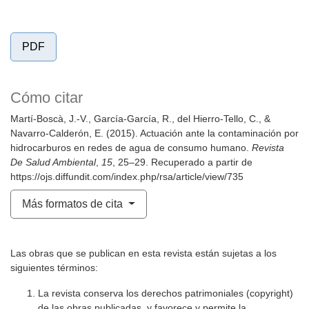
PDF
Cómo citar
Martí-Boscà, J.-V., García-García, R., del Hierro-Tello, C., &
Navarro-Calderón, E. (2015). Actuación ante la contaminación por
hidrocarburos en redes de agua de consumo humano.
Revista
De Salud Ambiental
,
15
, 25–29. Recuperado a partir de
https://ojs.diffundit.com/index.php/rsa/article/view/735
Más formatos de cita
Las obras que se publican en esta revista están sujetas a los
siguientes términos:
La revista conserva los derechos patrimoniales (copyright)
de las obras publicadas, y favorece y permite la