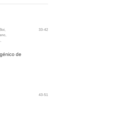
Boi,
33-42
ano,
,
rgénico de
43-51