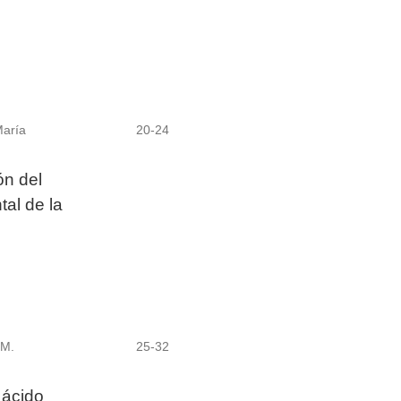
María
20-24
ón del
al de la
 M.
25-32
 ácido