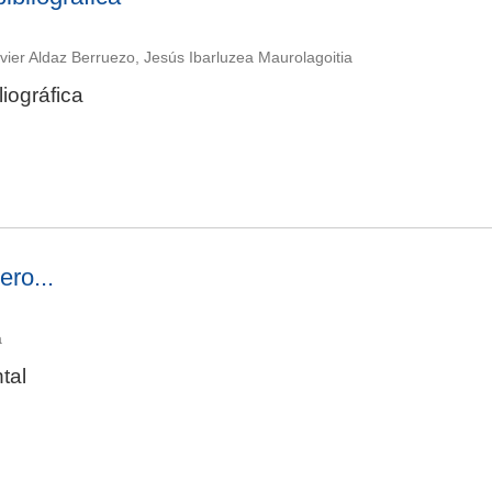
avier Aldaz Berruezo, Jesús Ibarluzea Maurolagoitia
liográfica
ro...
a
tal