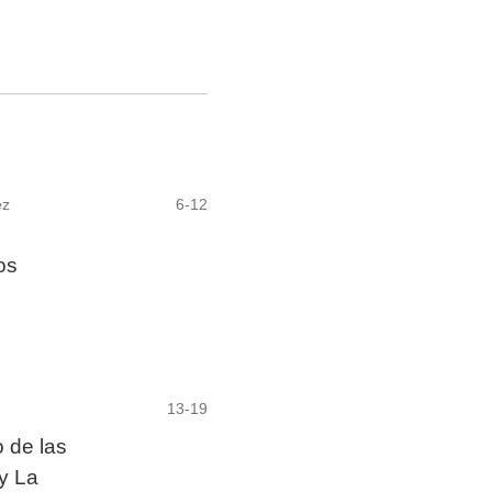
ez
6-12
os
13-19
 de las
y La