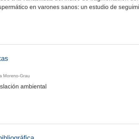
espermático en varones sanos: un estudio de seguim
xas
la Moreno-Grau
slación ambiental
bibliográfica