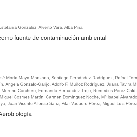
tefanía González, Alverto Vara, Alba Piña
 como fuente de contaminación ambiental
José María Maya-Manzano, Santiago Fernández-Rodríguez, Rafael Tor
ín, Ángela Gonzalo-Garijo, Adolfo F. Muñoz Rodríguez, Juana Tavira M
sa Moreno Corchero, Fernando Hernández Trejo, Remedios Pérez Cald
 Miguel Cosmes Martín, Carmen Domínguez Noche, Mª Isabel Alvarad
ya, Juan Vicente Alfonso Sanz, Pilar Vaquero Pérez, Miguel Luis Pére
Aerobiología