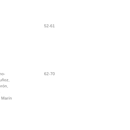
52-61
mo-
62-70
uñoz,
erón,
o
z Marín