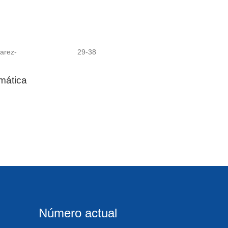
arez-
29-38
emática
Número actual