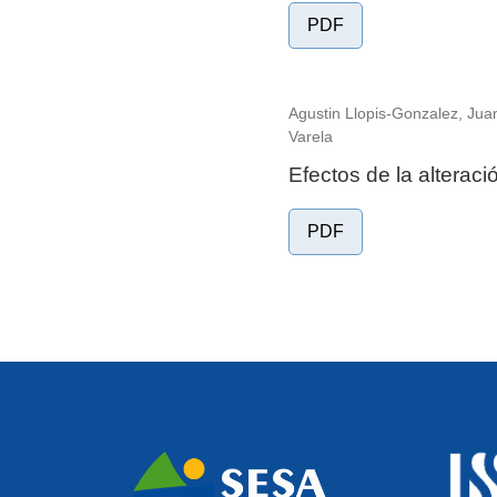
PDF
Agustin Llopis-Gonzalez, Jua
Varela
Efectos de la alteraci
PDF